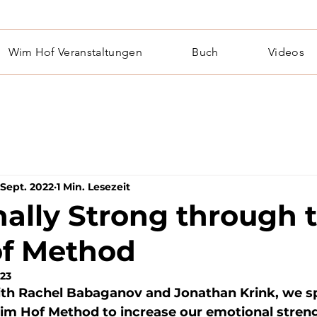
Wim Hof Veranstaltungen
Buch
Videos
 Sept. 2022
1 Min. Lesezeit
ally Strong through 
f Method
023
ith Rachel Babaganov and Jonathan Krink, we sp
im Hof Method to increase our emotional stren