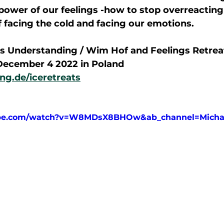
ower of our feelings -how to stop overreacting
of facing the cold and facing our emotions.  
is Understanding / Wim Hof and Feelings Retreat
ecember 4 2022 in Poland  
.de/iceretreats
ube.com/watch?v=W8MDsX8BHOw&ab_channel=Micha