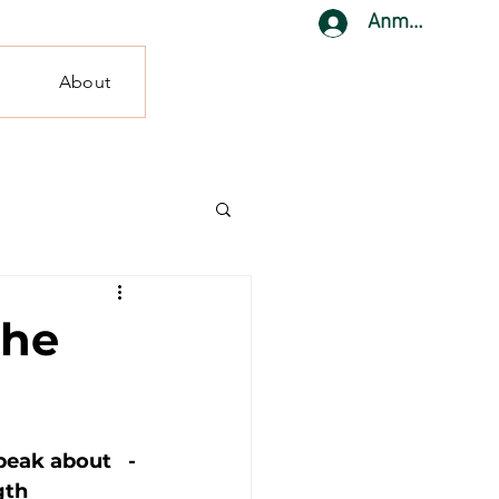
Anmelden
About
the
eak about   -
gth 