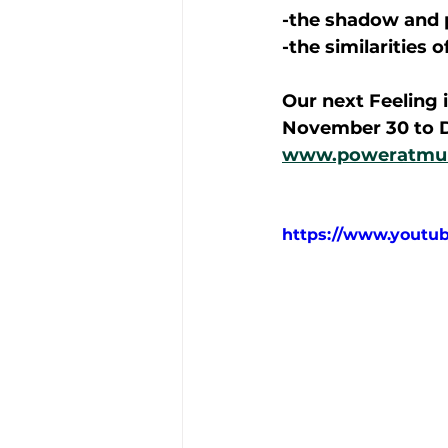
-the shadow and p
-the similarities 
Our next Feeling 
November 30 to D
www.poweratmung
https://www.yout